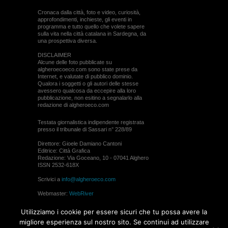
Cronaca dalla città, foto e video, curiosità,
approfondimenti, inchieste, gli eventi in
programma e tutto quello che volete sapere
sulla vita nella città catalana in Sardegna, da
una prospettiva diversa.
DISCLAIMER
Alcune delle foto pubblicate su
algheroecoeco.com sono state prese da
Internet, e valutate di pubblico dominio.
Qualora i soggetti o gli autori delle stesse
avessero qualcosa da eccepire alla loro
pubblicazione, non esitino a segnalarlo alla
redazione di algheroeco.com
Testata giornalistica indipendente registrata
presso il tribunale di Sassari n° 228/89
Direttore: Gioele Damiano Cantoni
Editrice: Città Grafica
Redazione: Via Goceano, 10 - 07041 Alghero
ISSN 2532-618X
Scrivici a
info@algheroeco.com
Webmaster:
WebRiver
© ALGHERO ECO Riproduzione solo con il
Utilizziamo i cookie per essere sicuri che tu possa avere la
permesso di algheroeco.com
migliore esperienza sul nostro sito. Se continui ad utilizzare