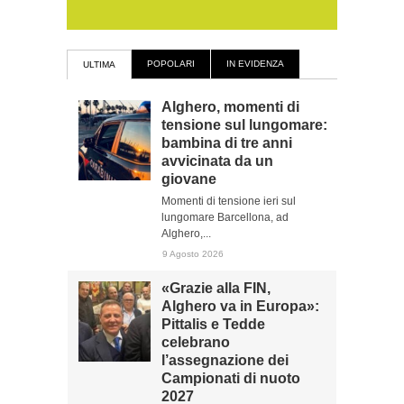
POPOLARI
IN EVIDENZA
ULTIMA
Alghero, momenti di
tensione sul lungomare:
bambina di tre anni
avvicinata da un
giovane
Momenti di tensione ieri sul
lungomare Barcellona, ad
Alghero,...
9 Agosto 2026
«Grazie alla FIN,
Alghero va in Europa»:
Pittalis e Tedde
celebrano
l’assegnazione dei
Campionati di nuoto
2027