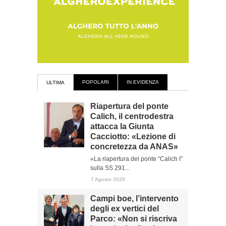
POPOLARI
IN EVIDENZA
ULTIMA
Riapertura del ponte
Calich, il centrodestra
attacca la Giunta
Cacciotto: «Lezione di
concretezza da ANAS»
«La riapertura del ponte “Calich I”
sulla SS 291...
7 Agosto 2026
Campi boe, l’intervento
degli ex vertici del
Parco: «Non si riscriva