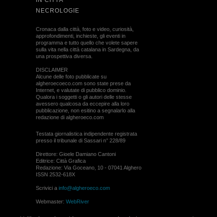
IN CITTÀ
NECROLOGIE
Cronaca dalla città, foto e video, curiosità,
approfondimenti, inchieste, gli eventi in
programma e tutto quello che volete sapere
sulla vita nella città catalana in Sardegna, da
una prospettiva diversa.
DISCLAIMER
Alcune delle foto pubblicate su
algheroecoeco.com sono state prese da
Internet, e valutate di pubblico dominio.
Qualora i soggetti o gli autori delle stesse
avessero qualcosa da eccepire alla loro
pubblicazione, non esitino a segnalarlo alla
redazione di algheroeco.com
Testata giornalistica indipendente registrata
presso il tribunale di Sassari n° 228/89
Direttore: Gioele Damiano Cantoni
Editrice: Città Grafica
Redazione: Via Goceano, 10 - 07041 Alghero
ISSN 2532-618X
Scrivici a
info@algheroeco.com
Webmaster:
WebRiver
© ALGHERO ECO Riproduzione solo con il