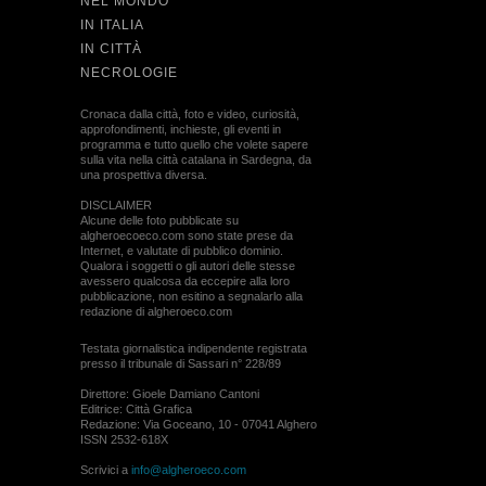
NEL MONDO
IN ITALIA
IN CITTÀ
NECROLOGIE
Cronaca dalla città, foto e video, curiosità,
approfondimenti, inchieste, gli eventi in
programma e tutto quello che volete sapere
sulla vita nella città catalana in Sardegna, da
una prospettiva diversa.
DISCLAIMER
Alcune delle foto pubblicate su
algheroecoeco.com sono state prese da
Internet, e valutate di pubblico dominio.
Qualora i soggetti o gli autori delle stesse
avessero qualcosa da eccepire alla loro
pubblicazione, non esitino a segnalarlo alla
redazione di algheroeco.com
Testata giornalistica indipendente registrata
presso il tribunale di Sassari n° 228/89
Direttore: Gioele Damiano Cantoni
Editrice: Città Grafica
Redazione: Via Goceano, 10 - 07041 Alghero
ISSN 2532-618X
Scrivici a
info@algheroeco.com