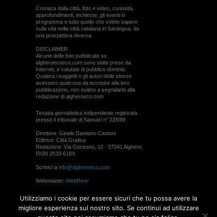
Cronaca dalla città, foto e video, curiosità,
approfondimenti, inchieste, gli eventi in
programma e tutto quello che volete sapere
sulla vita nella città catalana in Sardegna, da
una prospettiva diversa.
DISCLAIMER
Alcune delle foto pubblicate su
algheroecoeco.com sono state prese da
Internet, e valutate di pubblico dominio.
Qualora i soggetti o gli autori delle stesse
avessero qualcosa da eccepire alla loro
pubblicazione, non esitino a segnalarlo alla
redazione di algheroeco.com
Testata giornalistica indipendente registrata
presso il tribunale di Sassari n° 228/89
Direttore: Gioele Damiano Cantoni
Editrice: Città Grafica
Redazione: Via Goceano, 10 - 07041 Alghero
ISSN 2532-618X
Scrivici a
info@algheroeco.com
Webmaster:
WebRiver
© ALGHERO ECO Riproduzione solo con il
Utilizziamo i cookie per essere sicuri che tu possa avere la
permesso di algheroeco.com
migliore esperienza sul nostro sito. Se continui ad utilizzare