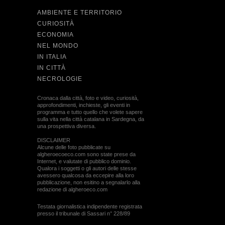
AMBIENTE E TERRITORIO
CURIOSITÀ
ECONOMIA
NEL MONDO
IN ITALIA
IN CITTÀ
NECROLOGIE
Cronaca dalla città, foto e video, curiosità,
approfondimenti, inchieste, gli eventi in
programma e tutto quello che volete sapere
sulla vita nella città catalana in Sardegna, da
una prospettiva diversa.
DISCLAIMER
Alcune delle foto pubblicate su
algheroecoeco.com sono state prese da
Internet, e valutate di pubblico dominio.
Qualora i soggetti o gli autori delle stesse
avessero qualcosa da eccepire alla loro
pubblicazione, non esitino a segnalarlo alla
redazione di algheroeco.com
Testata giornalistica indipendente registrata
presso il tribunale di Sassari n° 228/89