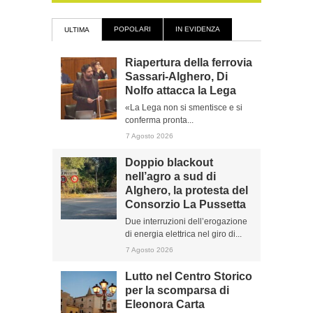
POPOLARI
IN EVIDENZA
ULTIMA
Riapertura della ferrovia
Sassari-Alghero, Di
Nolfo attacca la Lega
«La Lega non si smentisce e si
conferma pronta...
7 Agosto 2026
Doppio blackout
nell’agro a sud di
Alghero, la protesta del
Consorzio La Pussetta
Due interruzioni dell’erogazione
di energia elettrica nel giro di...
7 Agosto 2026
Lutto nel Centro Storico
per la scomparsa di
Eleonora Carta