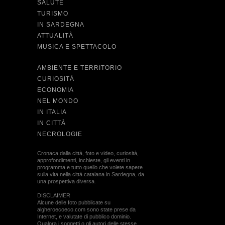
SALUTE
TURISMO
IN SARDEGNA
ATTUALITÀ
MUSICA E SPETTACOLO
AMBIENTE E TERRITORIO
CURIOSITÀ
ECONOMIA
NEL MONDO
IN ITALIA
IN CITTÀ
NECROLOGIE
Cronaca dalla città, foto e video, curiosità,
approfondimenti, inchieste, gli eventi in
programma e tutto quello che volete sapere
sulla vita nella città catalana in Sardegna, da
una prospettiva diversa.
DISCLAIMER
Alcune delle foto pubblicate su
algheroecoeco.com sono state prese da
Internet, e valutate di pubblico dominio.
Qualora i soggetti o gli autori delle stesse