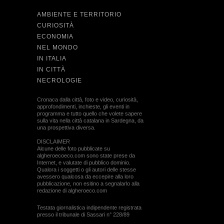
AMBIENTE E TERRITORIO
CURIOSITÀ
ECONOMIA
NEL MONDO
IN ITALIA
IN CITTÀ
NECROLOGIE
Cronaca dalla città, foto e video, curiosità,
approfondimenti, inchieste, gli eventi in
programma e tutto quello che volete sapere
sulla vita nella città catalana in Sardegna, da
una prospettiva diversa.
DISCLAIMER
Alcune delle foto pubblicate su
algheroecoeco.com sono state prese da
Internet, e valutate di pubblico dominio.
Qualora i soggetti o gli autori delle stesse
avessero qualcosa da eccepire alla loro
pubblicazione, non esitino a segnalarlo alla
redazione di algheroeco.com
Testata giornalistica indipendente registrata
presso il tribunale di Sassari n° 228/89