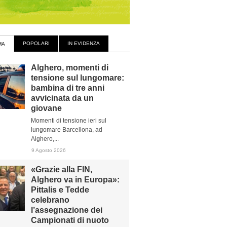
POPOLARI
IN EVIDENZA
MA
Alghero, momenti di
tensione sul lungomare:
bambina di tre anni
avvicinata da un
giovane
Momenti di tensione ieri sul
lungomare Barcellona, ad
Alghero,...
9 Agosto 2026
«Grazie alla FIN,
Alghero va in Europa»:
Pittalis e Tedde
celebrano
l’assegnazione dei
Campionati di nuoto