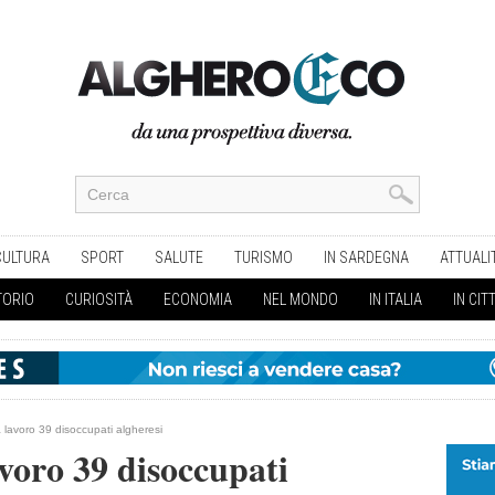
CULTURA
SPORT
SALUTE
TURISMO
IN SARDEGNA
ATTUALI
TORIO
CURIOSITÀ
ECONOMIA
NEL MONDO
IN ITALIA
IN CIT
 lavoro 39 disoccupati algheresi
voro 39 disoccupati