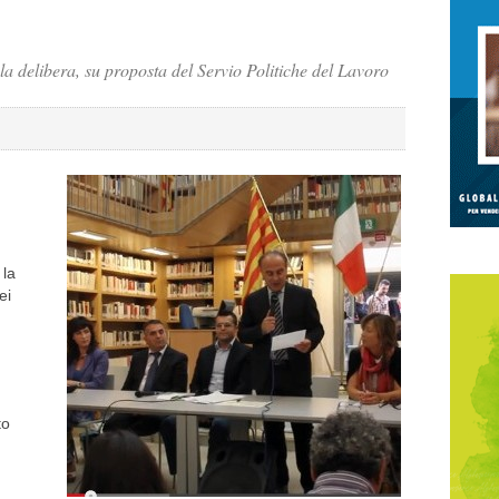
 delibera, su proposta del Servio Politiche del Lavoro
 la
ei
to