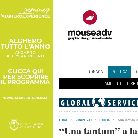
CRONACA
POLITICA
AMBIENTE E TERRI
Home
>
Alghero Eco
>
Politica
>
“Una tantum” a
“Una tantum” a la