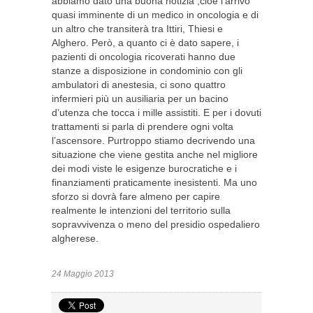
abbiamo dato una buona notizia ,cioè l’arrivo
quasi imminente di un medico in oncologia e di
un altro che transiterà tra Ittiri, Thiesi e
Alghero. Però, a quanto ci è dato sapere, i
pazienti di oncologia ricoverati hanno due
stanze a disposizione in condominio con gli
ambulatori di anestesia, ci sono quattro
infermieri più un ausiliaria per un bacino
d’utenza che tocca i mille assistiti. E per i dovuti
trattamenti si parla di prendere ogni volta
l’ascensore. Purtroppo stiamo decrivendo una
situazione che viene gestita anche nel migliore
dei modi viste le esigenze burocratiche e i
finanziamenti praticamente inesistenti. Ma uno
sforzo si dovrà fare almeno per capire
realmente le intenzioni del territorio sulla
sopravvivenza o meno del presidio ospedaliero
algherese.
24 Maggio 2013