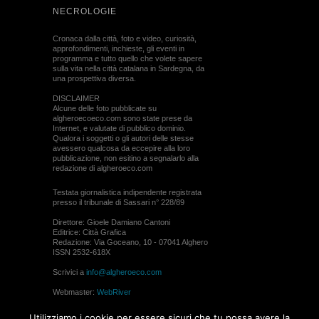
NECROLOGIE
Cronaca dalla città, foto e video, curiosità,
approfondimenti, inchieste, gli eventi in
programma e tutto quello che volete sapere
sulla vita nella città catalana in Sardegna, da
una prospettiva diversa.
DISCLAIMER
Alcune delle foto pubblicate su
algheroecoeco.com sono state prese da
Internet, e valutate di pubblico dominio.
Qualora i soggetti o gli autori delle stesse
avessero qualcosa da eccepire alla loro
pubblicazione, non esitino a segnalarlo alla
redazione di algheroeco.com
Testata giornalistica indipendente registrata
presso il tribunale di Sassari n° 228/89
Direttore: Gioele Damiano Cantoni
Editrice: Città Grafica
Redazione: Via Goceano, 10 - 07041 Alghero
ISSN 2532-618X
Scrivici a
info@algheroeco.com
Webmaster:
WebRiver
© ALGHERO ECO Riproduzione solo con il
Utilizziamo i cookie per essere sicuri che tu possa avere la