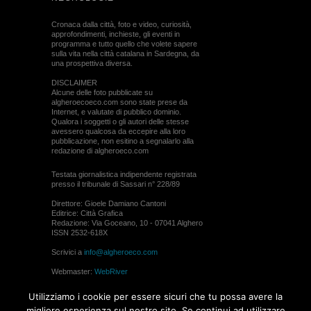
Cronaca dalla città, foto e video, curiosità,
approfondimenti, inchieste, gli eventi in
programma e tutto quello che volete sapere
sulla vita nella città catalana in Sardegna, da
una prospettiva diversa.
DISCLAIMER
Alcune delle foto pubblicate su
algheroecoeco.com sono state prese da
Internet, e valutate di pubblico dominio.
Qualora i soggetti o gli autori delle stesse
avessero qualcosa da eccepire alla loro
pubblicazione, non esitino a segnalarlo alla
redazione di algheroeco.com
Testata giornalistica indipendente registrata
presso il tribunale di Sassari n° 228/89
Direttore: Gioele Damiano Cantoni
Editrice: Città Grafica
Redazione: Via Goceano, 10 - 07041 Alghero
ISSN 2532-618X
Scrivici a
info@algheroeco.com
Webmaster:
WebRiver
© ALGHERO ECO Riproduzione solo con il
Utilizziamo i cookie per essere sicuri che tu possa avere la
permesso di algheroeco.com
migliore esperienza sul nostro sito. Se continui ad utilizzare