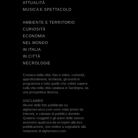
ATTUALITÀ
MUSICA E SPETTACOLO
AMBIENTE E TERRITORIO
CURIOSITÀ
ECONOMIA
NEL MONDO
IN ITALIA
IN CITTÀ
NECROLOGIE
Cronaca dalla città, foto e video, curiosità,
approfondimenti, inchieste, gli eventi in
programma e tutto quello che volete sapere
sulla vita nella città catalana in Sardegna, da
una prospettiva diversa.
DISCLAIMER
Alcune delle foto pubblicate su
algheroecoeco.com sono state prese da
Internet, e valutate di pubblico dominio.
Qualora i soggetti o gli autori delle stesse
avessero qualcosa da eccepire alla loro
pubblicazione, non esitino a segnalarlo alla
redazione di algheroeco.com