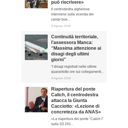
può riscrivere»
Il centrodestra algherese
interviene sulla vicenda dei
campi boe...
8 Agosto 2026
Continuità territoriale,
l’assessora Manca:
“Massima attenzione ai
disagi degli ultimi
giorni”
“I disagi registrati nelle ultime
quarantotto ore sui collegamenti...
8 Agosto 2026
Riapertura del ponte
Calich, il centrodestra
attacca la Giunta
Cacciotto: «Lezione di
concretezza da ANAS»
«La riapertura del ponte “Calich I”
sulla SS 291...