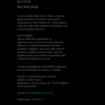
IN CITTÀ
NECROLOGIE
Cronaca dalla città, foto e video, curiosità,
approfondimenti, inchieste, gli eventi in
programma e tutto quello che volete sapere
sulla vita nella città catalana in Sardegna, da
una prospettiva diversa.
DISCLAIMER
Alcune delle foto pubblicate su
algheroecoeco.com sono state prese da
Internet, e valutate di pubblico dominio.
Qualora i soggetti o gli autori delle stesse
avessero qualcosa da eccepire alla loro
pubblicazione, non esitino a segnalarlo alla
redazione di algheroeco.com
Testata giornalistica indipendente registrata
presso il tribunale di Sassari n° 228/89
Direttore: Gioele Damiano Cantoni
Editrice: Città Grafica
Redazione: Via Goceano, 10 - 07041 Alghero
ISSN 2532-618X
Scrivici a
info@algheroeco.com
Webmaster:
WebRiver