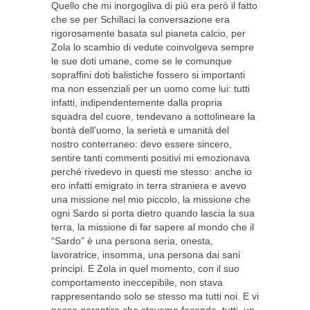
Quello che mi inorgogliva di più era però il fatto
che se per Schillaci la conversazione era
rigorosamente basata sul pianeta calcio, per
Zola lo scambio di vedute coinvolgeva sempre
le sue doti umane, come se le comunque
sopraffini doti balistiche fossero si importanti
ma non essenziali per un uomo come lui: tutti
infatti, indipendentemente dalla propria
squadra del cuore, tendevano a sottolineare la
bontà dell’uomo, la serietà e umanità del
nostro conterraneo: devo essere sincero,
sentire tanti commenti positivi mi emozionava
perché rivedevo in questi me stesso: anche io
ero infatti emigrato in terra straniera e avevo
una missione nel mio piccolo, la missione che
ogni Sardo si porta dietro quando lascia la sua
terra, la missione di far sapere al mondo che il
“Sardo” è una persona seria, onesta,
lavoratrice, insomma, una persona dai sani
principi. E Zola in quel momento, con il suo
comportamento ineccepibile, non stava
rappresentando solo se stesso ma tutti noi. E vi