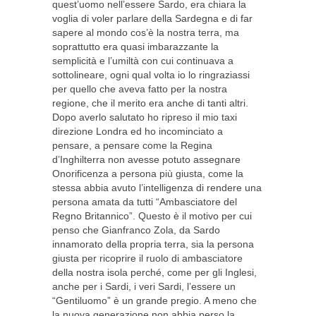
quest’uomo nell’essere Sardo, era chiara la
voglia di voler parlare della Sardegna e di far
sapere al mondo cos’è la nostra terra, ma
soprattutto era quasi imbarazzante la
semplicità e l’umiltà con cui continuava a
sottolineare, ogni qual volta io lo ringraziassi
per quello che aveva fatto per la nostra
regione, che il merito era anche di tanti altri.
Dopo averlo salutato ho ripreso il mio taxi
direzione Londra ed ho incominciato a
pensare, a pensare come la Regina
d’Inghilterra non avesse potuto assegnare
Onorificenza a persona più giusta, come la
stessa abbia avuto l’intelligenza di rendere una
persona amata da tutti “Ambasciatore del
Regno Britannico”. Questo è il motivo per cui
penso che Gianfranco Zola, da Sardo
innamorato della propria terra, sia la persona
giusta per ricoprire il ruolo di ambasciatore
della nostra isola perché, come per gli Inglesi,
anche per i Sardi, i veri Sardi, l’essere un
“Gentiluomo” è un grande pregio. A meno che
la nuova generazione non abbia perso la