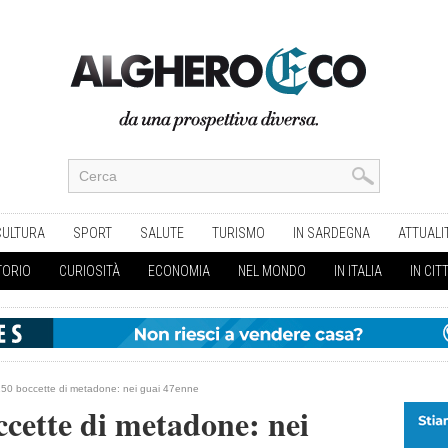
CULTURA
SPORT
SALUTE
TURISMO
IN SARDEGNA
ATTUALI
TORIO
CURIOSITÀ
ECONOMIA
NEL MONDO
IN ITALIA
IN CIT
150 boccette di metadone: nei guai 47enne
ccette di metadone: nei