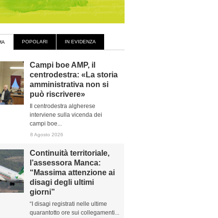
POPOLARI
IN EVIDENZA
MA
Campi boe AMP, il
centrodestra: «La storia
amministrativa non si
può riscrivere»
Il centrodestra algherese
interviene sulla vicenda dei
campi boe...
8 Agosto 2026
Continuità territoriale,
l’assessora Manca:
“Massima attenzione ai
disagi degli ultimi
giorni”
“I disagi registrati nelle ultime
quarantotto ore sui collegamenti...