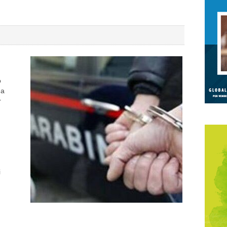
o
 a
r
i