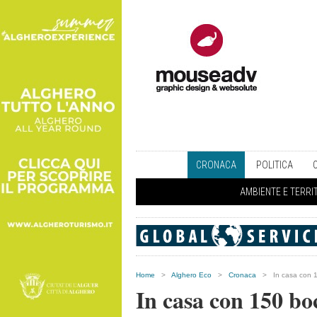
CRONACA
POLITICA
AMBIENTE E TERRI
Home
>
Alghero Eco
>
Cronaca
>
In casa con 
In casa con 150 bo