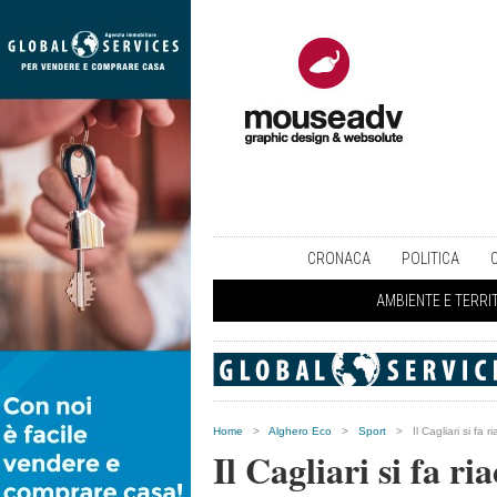
CRONACA
POLITICA
AMBIENTE E TERRI
Home
>
Alghero Eco
>
Sport
>
Il Cagliari si fa r
Il Cagliari si fa ri