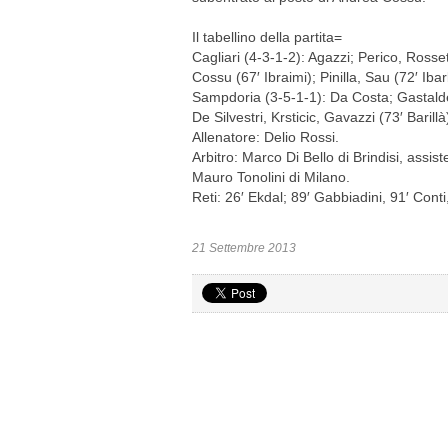
Il tabellino della partita=
Cagliari (4-3-1-2): Agazzi; Perico, Rosset
Cossu (67′ Ibraimi); Pinilla, Sau (72′ Ib
Sampdoria (3-5-1-1): Da Costa; Gastald
De Silvestri, Krsticic, Gavazzi (73′ Baril
Allenatore: Delio Rossi.
Arbitro: Marco Di Bello di Brindisi, assi
Mauro Tonolini di Milano.
Reti: 26′ Ekdal; 89′ Gabbiadini, 91′ Conti,
21 Settembre 2013