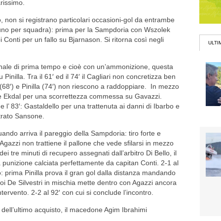
arissimo.
, non si registrano particolari occasioni-gol da entrambe
li (uno per squadra): prima per la Sampdoria con Wszolek
i Conti per un fallo su Bjarnason. Si ritorna così negli
ULTI
finale di prima tempo e cioè con un’ammonizione, questa
u Pinilla. Tra il 61′ ed il 74′ il Cagliari non concretizza ben
 (68′) e Pinilla (74′) non riescono a raddoppiare. In mezzo
ese Ekdal per una scorrettezza commessa su Gavazzi.
 l’ 83′: Gastaldello per una trattenuta ai danni di Ibarbo e
ntrato Sansone.
quando arriva il pareggio della Sampdoria: tiro forte e
Agazzi non trattiene il pallone che vede sfilarsi in mezzo
dei tre minuti di recupero assegnati dall’arbitro Di Bello, il
 punizione calciata perfettamente da capitan Conti. 2-1 al
o: prima Pinilla prova il gran gol dalla distanza mandando
 poi De Silvestri in mischia mette dentro con Agazzi ancora
ntervento. 2-2 al 92′ con cui si conclude l’incontro.
′ dell’ultimo acquisto, il macedone Agim Ibrahimi