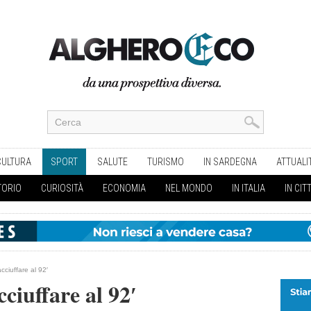
CULTURA
SPORT
SALUTE
TURISMO
IN SARDEGNA
ATTUALI
TORIO
CURIOSITÀ
ECONOMIA
NEL MONDO
IN ITALIA
IN CIT
iacciuffare al 92′
acciuffare al 92′