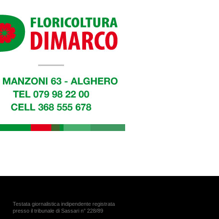
Testata giornalistica indipendente registrata
presso il tribunale di Sassari n° 228/89