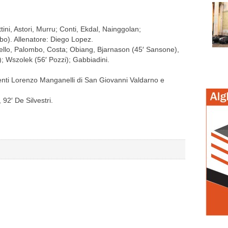
tini, Astori, Murru; Conti, Ekdal, Nainggolan;
arbo). Allenatore: Diego Lopez.
ello, Palombo, Costa; Obiang, Bjarnason (45′ Sansone),
là); Wszolek (56′ Pozzi); Gabbiadini.
stenti Lorenzo Manganelli di San Giovanni Valdarno e
 92′ De Silvestri.