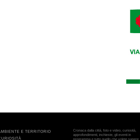
Cronaca dalla città, foto e video, curiosità,
AMBIENTE E TERRITORIO
approfondimenti, inchieste, gli eventi in
CURIOSITÀ
programma e tutto quello che volete sapere