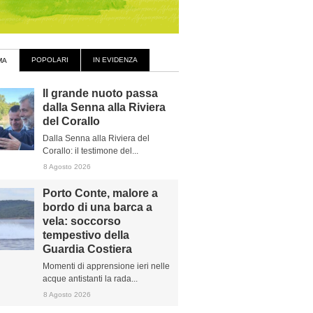
POPOLARI
IN EVIDENZA
MA
Il grande nuoto passa
dalla Senna alla Riviera
del Corallo
Dalla Senna alla Riviera del
Corallo: il testimone del...
8 Agosto 2026
Porto Conte, malore a
bordo di una barca a
vela: soccorso
tempestivo della
Guardia Costiera
Momenti di apprensione ieri nelle
acque antistanti la rada...
8 Agosto 2026