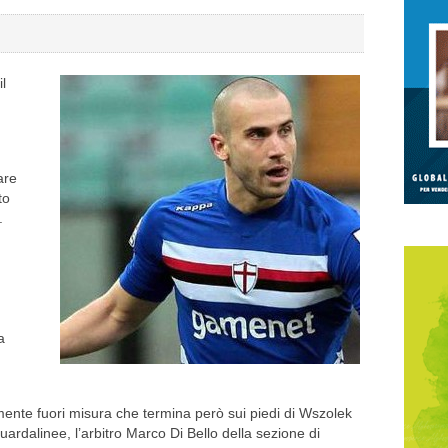
il
are
to
.
a
nte fuori misura che termina però sui piedi di Wszolek
ardalinee, l’arbitro Marco Di Bello della sezione di