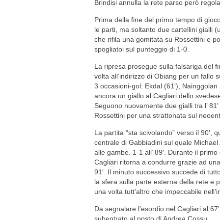
Brindisi annulla la rete parso però regol
Prima della fine del primo tempo di gioco
le parti, ma soltanto due cartellini gial
che rifila una gomitata su Rossettini e po
spogliatoi sul punteggio di 1-0.
La ripresa prosegue sulla falsariga del 
volta all’indirizzo di Obiang per un fallo s
3 occasioni-gol: Ekdal (61′), Nainggolan
ancora un giallo al Cagliari dello sved
Seguono nuovamente due gialli tra l’ 81′ e
Rossettini per una strattonata sul neoe
La partita “sta scivolando” verso il 90′, 
centrale di Gabbiadini sul quale Michael 
alle gambe. 1-1 all’ 89′. Durante il primo 
Cagliari ritorna a condurre grazie ad una
91′. Il minuto successivo succede di tutt
la sfera sulla parte esterna della rete e
una volta tutt’altro che impeccabile nell’i
Da segnalare l’esordio nel Cagliari al 67
subentrato al posto di Andrea Cossu.