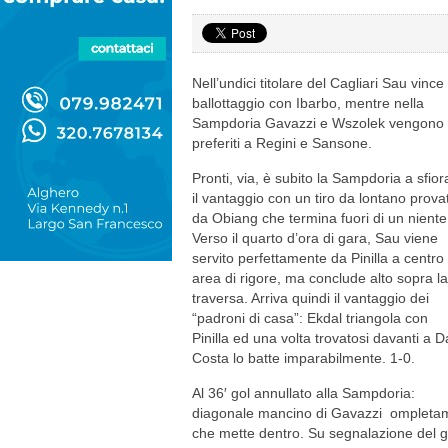
Nell’undici titolare del Cagliari Sau vince 
ballottaggio con Ibarbo, mentre nella
Sampdoria Gavazzi e Wszolek vengono
preferiti a Regini e Sansone.
Pronti, via, è subito la Sampdoria a sfior
il vantaggio con un tiro da lontano prova
da Obiang che termina fuori di un niente
Verso il quarto d’ora di gara, Sau viene
servito perfettamente da Pinilla a centro
area di rigore, ma conclude alto sopra la
traversa. Arriva quindi il vantaggio dei
“padroni di casa”: Ekdal triangola con
Pinilla ed una volta trovatosi davanti a D
Costa lo batte imparabilmente. 1-0.
Al 36′ gol annullato alla Sampdoria:
diagonale mancino di Gavazzi ompletame
che mette dentro. Su segnalazione del gu