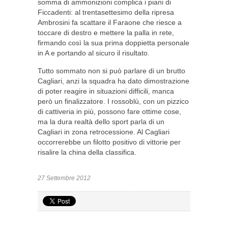
somma di ammonizioni complica i piani di
Ficcadenti: al trentasettesimo della ripresa
Ambrosini fa scattare il Faraone che riesce a
toccare di destro e mettere la palla in rete,
firmando così la sua prima doppietta personale
in A e portando al sicuro il risultato.
Tutto sommato non si può parlare di un brutto
Cagliari, anzi la squadra ha dato dimostrazione
di poter reagire in situazioni difficili, manca
però un finalizzatore. I rossoblù, con un pizzico
di cattiveria in più, possono fare ottime cose,
ma la dura realtà dello sport parla di un
Cagliari in zona retrocessione. Al Cagliari
occorrerebbe un filotto positivo di vittorie per
risalire la china della classifica.
27 Settembre 2012