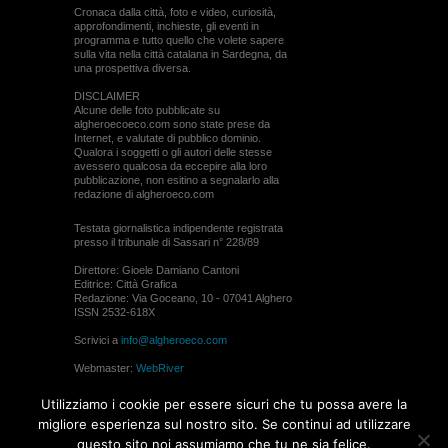
Cronaca dalla città, foto e video, curiosità,
approfondimenti, inchieste, gli eventi in
programma e tutto quello che volete sapere
sulla vita nella città catalana in Sardegna, da
una prospettiva diversa.
DISCLAIMER
Alcune delle foto pubblicate su
algheroecoeco.com sono state prese da
Internet, e valutate di pubblico dominio.
Qualora i soggetti o gli autori delle stesse
avessero qualcosa da eccepire alla loro
pubblicazione, non esitino a segnalarlo alla
redazione di algheroeco.com
Testata giornalistica indipendente registrata
presso il tribunale di Sassari n° 228/89
Direttore: Gioele Damiano Cantoni
Editrice: Città Grafica
Redazione: Via Goceano, 10 - 07041 Alghero
ISSN 2532-618X
Scrivici a
info@algheroeco.com
Webmaster:
WebRiver
© ALGHERO ECO Riproduzione solo con il
Utilizziamo i cookie per essere sicuri che tu possa avere la
permesso di algheroeco.com
migliore esperienza sul nostro sito. Se continui ad utilizzare
questo sito noi assumiamo che tu ne sia felice.