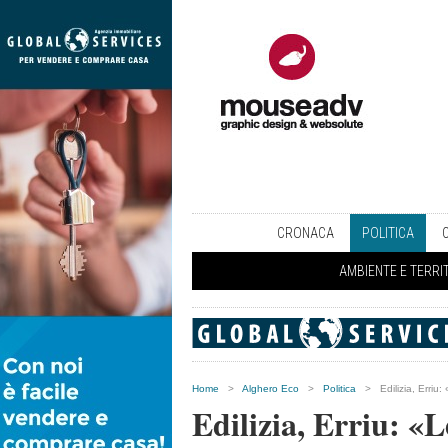
CRONACA
POLITICA
AMBIENTE E TERRI
Home
>
Alghero Eco
>
Politica
>
Edilizia, Erri
Edilizia, Erriu: «L