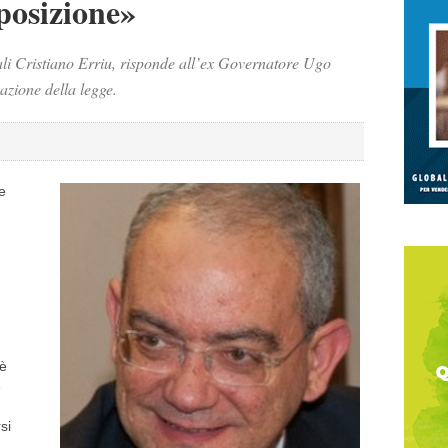
posizione»
ali Cristiano Erriu, risponde all’ex Governatore Ugo
azione della legge.
e
 è
e
si