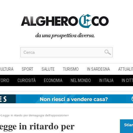
CULTURA
SPORT
SALUTE
TURISMO
IN SARDEGNA
ATTUALI
TORIO
CURIOSITÀ
ECONOMIA
NEL MONDO
IN ITALIA
IN CIT
u: «Legge in ritardo per demagogia dell’opposizione»
egge in ritardo per