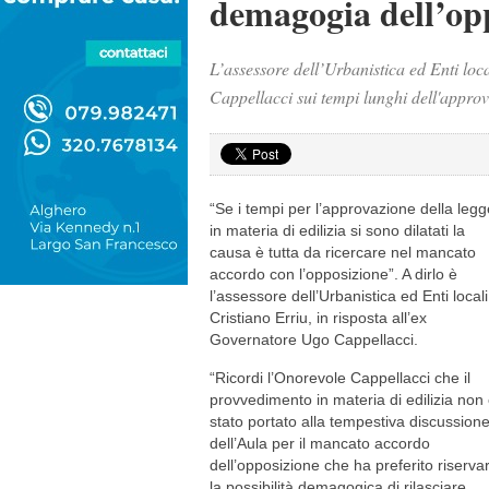
demagogia dell’op
L’assessore dell’Urbanistica ed Enti loc
Cappellacci sui tempi lunghi dell'approv
“Se i tempi per l’approvazione della legg
in materia di edilizia si sono dilatati la
causa è tutta da ricercare nel mancato
accordo con l’opposizione”. A dirlo è
l’assessore dell’Urbanistica ed Enti locali
Cristiano Erriu, in risposta all’ex
Governatore Ugo Cappellacci.
“Ricordi l’Onorevole Cappellacci che il
provvedimento in materia di edilizia non
stato portato alla tempestiva discussion
dell’Aula per il mancato accordo
dell’opposizione che ha preferito riservar
la possibilità demagogica di rilasciare