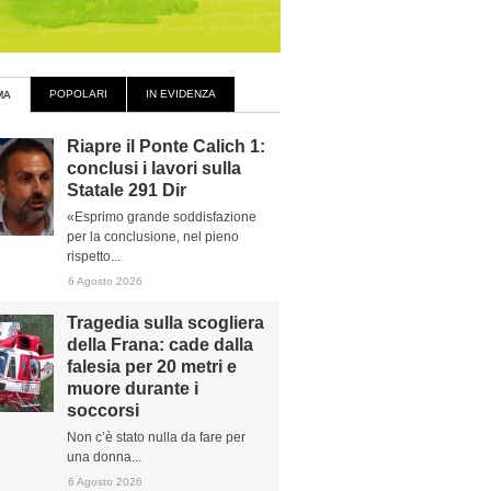
POPOLARI
IN EVIDENZA
MA
Riapre il Ponte Calich 1:
conclusi i lavori sulla
Statale 291 Dir
«Esprimo grande soddisfazione
per la conclusione, nel pieno
rispetto...
6 Agosto 2026
Tragedia sulla scogliera
della Frana: cade dalla
falesia per 20 metri e
muore durante i
soccorsi
Non c’è stato nulla da fare per
una donna...
6 Agosto 2026