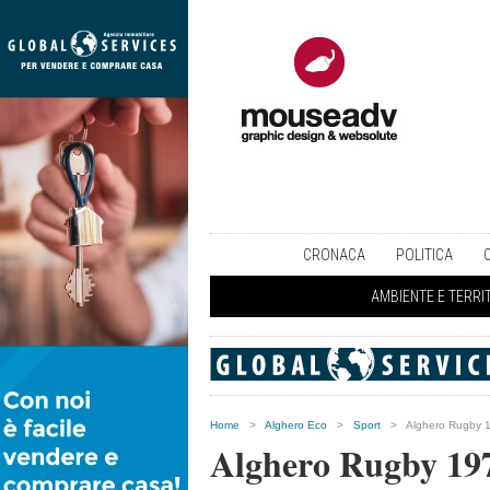
CRONACA
POLITICA
AMBIENTE E TERRI
Home
>
Alghero Eco
>
Sport
>
Alghero Rugby 19
Alghero Rugby 197