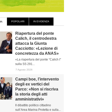
POPOLARI
IN EVIDENZA
MA
Riapertura del ponte
Calich, il centrodestra
attacca la Giunta
Cacciotto: «Lezione di
concretezza da ANAS»
«La riapertura del ponte “Calich I”
sulla SS 291...
7 Agosto 2026
Campi boe, l’intervento
degli ex vertici del
Parco: «Non si riscriva
la storia degli atti
amministrativi»
Il dibattito politico cittadino
sull’Area Marina Protetta e sulla...