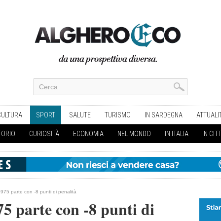
CULTURA
SPORT
SALUTE
TURISMO
IN SARDEGNA
ATTUALI
TORIO
CURIOSITÀ
ECONOMIA
NEL MONDO
IN ITALIA
IN CIT
75 parte con -8 punti di penalità
5 parte con -8 punti di