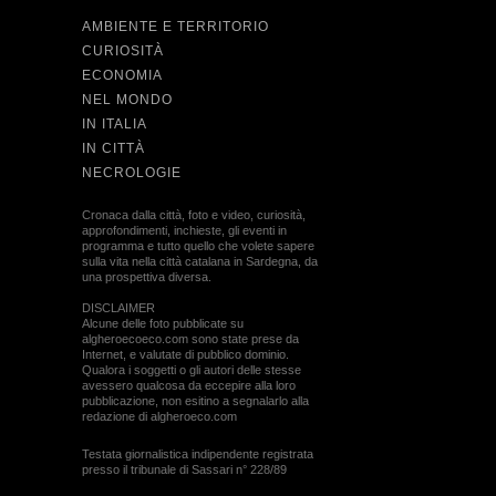
AMBIENTE E TERRITORIO
CURIOSITÀ
ECONOMIA
NEL MONDO
IN ITALIA
IN CITTÀ
NECROLOGIE
Cronaca dalla città, foto e video, curiosità,
approfondimenti, inchieste, gli eventi in
programma e tutto quello che volete sapere
sulla vita nella città catalana in Sardegna, da
una prospettiva diversa.
DISCLAIMER
Alcune delle foto pubblicate su
algheroecoeco.com sono state prese da
Internet, e valutate di pubblico dominio.
Qualora i soggetti o gli autori delle stesse
avessero qualcosa da eccepire alla loro
pubblicazione, non esitino a segnalarlo alla
redazione di algheroeco.com
Testata giornalistica indipendente registrata
presso il tribunale di Sassari n° 228/89